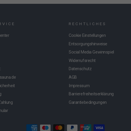
RVICE
RECHTLICHES
Center
Cookie Einstellungen
Entsorgungshinweise
Social Media Gewinnspiel
Widerrufsrecht
t
Datenschutz
tsauna.de
AGB
icherheit
Impressum
g
Barrierefreiheitserklärung
Zahlung
Garantiebedingungen
mular