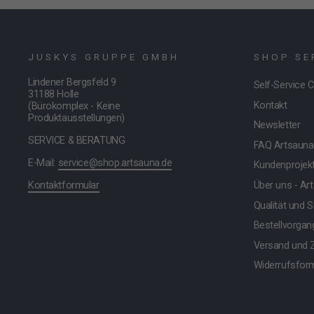
JUSKYS GRUPPE GMBH
SHOP SE
Lindener Bergsfeld 9
Self-Service 
31188 Holle
Kontakt
(Bürokomplex - Keine
Produktausstellungen)
Newsletter
SERVICE & BERATUNG
FAQ Artsauna
E-Mail:
service@shop.artsauna.de
Kundenprojek
Kontaktformular
Über uns - Ar
Qualität und S
Bestellvorgan
Versand und 
Widerrufsfor