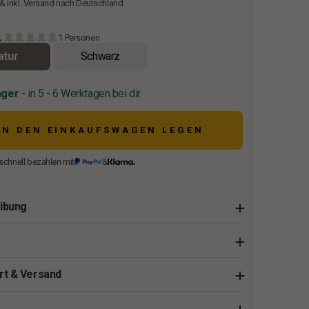
 & inkl. Versand nach Deutschland
1 Personen
atur
Schwarz
ager
- in 5 - 6 Werktagen bei dir
IN DEN EINKAUFSWAGEN LEGEN
schnell bezahlen mit
&
ibung
rt & Versand