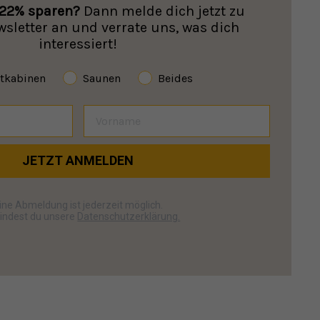
22% sparen?
Dann melde dich jetzt zu
letter an und verrate uns, was dich
interessiert!
otkabinen
Saunen
Beides
JETZT ANMELDEN
ine Abmeldung ist jederzeit möglich.
findest du unsere
Datenschutzerklärung.