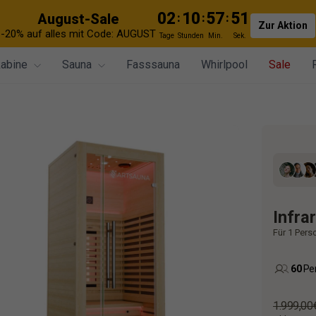
02
10
57
50
August-Sale
:
:
:
Zur Aktion
-20% auf alles mit Code: AUGUST
Tage
Stunden
Min.
Sek.
kabine
Sauna
Fasssauna
Whirlpool
Sale
Infra
Für 1 Pers
60
Per
Normale
1.999,00