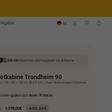
Einloggen
Suche
Einka
Ratgeber
DE
500.000
Kund:innen sind begeistert von Artsauna!
rotkabine Trondheim 90
on | 90 x 90 x 190 cm (B x T x H) | Dual-Technologie | Dimmbar
sonen gucken sich diesen Artikel an.
r
Sonderpreis
-600,00€
€
1.399,00€