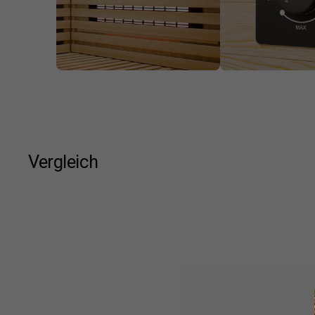
Vergleich
New content loaded