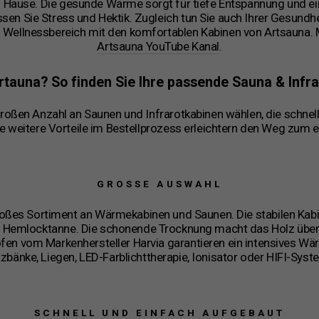
h Hause. Die gesunde Wärme sorgt für tiefe Entspannung und e
n Sie Stress und Hektik. Zugleich tun Sie auch Ihrer Gesundhei
n Wellnessbereich mit den komfortablen Kabinen von Artsauna.
Artsauna YouTube Kanal
.
tauna? So finden Sie Ihre passende Sauna & Infra
großen Anzahl an Saunen und Infrarotkabinen wählen, die schnel
le weitere Vorteile im Bestellprozess erleichtern den Weg zum 
GROSSE AUSWAHL
großes Sortiment an Wärmekabinen und Saunen. Die stabilen Ka
 Hemlocktanne. Die schonende Trocknung macht das Holz über
ofen vom Markenhersteller Harvia garantieren ein intensives W
tzbänke, Liegen, LED-Farblichttherapie, Ionisator oder HIFI-Syst
SCHNELL UND EINFACH AUFGEBAUT