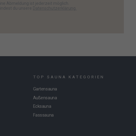
ine Abmeldung ist jederzeit möglich.
findest du unsere
Datenschutzerklärung.
TOP SAUNA KATEGORIEN
Gartensauna
Außensauna
Ecksauna
Fasssauna