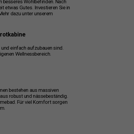
in besseres Wohlbefinden. Nach
t etwas Gutes. Investieren Sie in
 Mehr dazu unter unserem
rotkabine
l und einfach aufzubauen sind.
eigenen Wellnessbereich.
binen bestehen aus massiven
aus robust und nässebeständig.
ärmebad. Für viel Komfort sorgen
em.