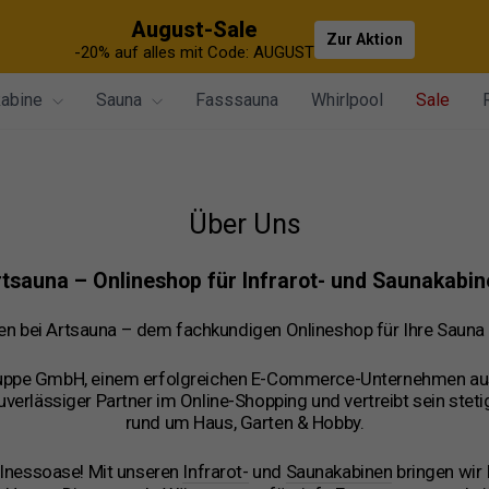
August-Sale
Zur Aktion
-20% auf alles mit Code: AUGUST
kabine
Sauna
Fasssauna
Whirlpool
Sale
Über Uns
tsauna – Onlineshop für Infrarot- und Saunakabi
n bei Artsauna – dem fachkundigen Onlineshop für Ihre Sauna 
uppe GmbH, einem erfolgreichen E-Commerce-Unternehmen aus 
verlässiger Partner im Online-Shopping und vertreibt sein ste
rund um Haus, Garten & Hobby.
llnessoase! Mit unseren
Infrarot-
und
Saunakabinen
bringen wir