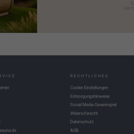
E
Hier 
RVICE
RECHTLICHES
Center
Cookie Einstellungen
Entsorgungshinweise
Social Media Gewinnspiel
Widerrufsrecht
t
Datenschutz
tsauna.de
AGB