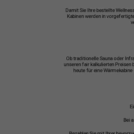
Damit Sie Ihre bestellte Wellnes
Kabinen werden in vorgefertigt
v
Ob traditionelle Sauna oder Inf
unseren fair kalkulierten Preise
heute für eine Wärmekabine o
E
Bei 
Bezahlen Sie mit Ihrer bevorz