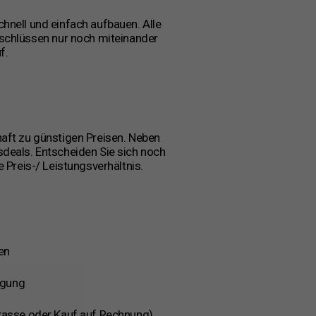
chnell und einfach aufbauen. Alle
rschlüssen nur noch miteinander
f.
haft zu günstigen Preisen. Neben
sdeals. Entscheiden Sie sich noch
 Preis-/ Leistungsverhältnis.
en
ügung
rkasse oder Kauf auf Rechnung)