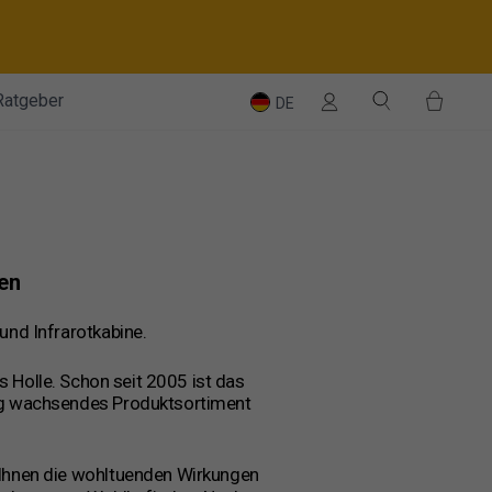
Einloggen
Suche
Einka
Ratgeber
DE
nen
und Infrarotkabine.
Holle. Schon seit 2005 ist das
tig wachsendes Produktsortiment
 Ihnen die wohltuenden Wirkungen