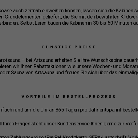
soase auch zeitnah einweihen können, lassen sich die Kabinen s
en Grundelementen geliefert, die Sie mit den bewährten Klickve
erbinden. Selbst Laien bauen die Kabinen in 30 bis 60 Minuten au
GÜNSTIGE PREISE
rarotsauna – bei Artsauna erhalten Sie Ihre Wunschkabine dauer
n bieten wir Ihnen Rabattaktionen wie unsere Wochen- und Monat
der Sauna von Artsauna und freuen Sie sich über das einmalige
VORTEILE IM BESTELLPROZESS
infach rund um die Uhr an 365 Tagen pro Jahr entspannt bestell
all Ihren Fragen steht unser Kundenservice Ihnen gerne zur Verf
ugten Zahlungsweise (PayPal, Kreditkarte, SEPA-Lastschrift, Vo