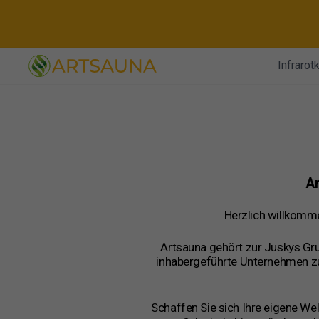
Direkt
zum
Inhalt
Infrarot
Ar
Herzlich willkomme
Artsauna gehört zur Juskys Gr
inhabergeführte Unternehmen zu
Schaffen Sie sich Ihre eigene We