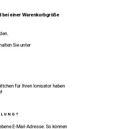
nd bei einer Warenkorbgröße
den.
halten Sie unter
ttchen für Ihren Ionisator haben
p!
LLUNG?
gebene E-Mail-Adresse. So können