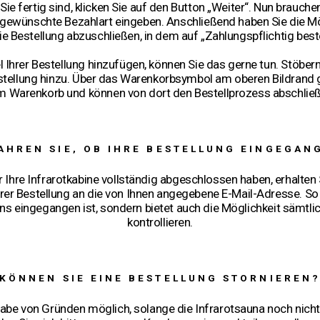
e fertig sind, klicken Sie auf den Button „Weiter“. Nun brauche
ewünschte Bezahlart eingeben. Anschließend haben Sie die Mögl
ie Bestellung abzuschließen, in dem auf „Zahlungspflichtig bestel
l Ihrer Bestellung hinzufügen, können Sie das gerne tun. Stöber
Bestellung hinzu. Über das Warenkorbsymbol am oberen Bildrand g
m Warenkorb und können von dort den Bestellprozess abschließ
AHREN SIE, OB IHRE BESTELLUNG EINGEGAN
 Ihre Infrarotkabine vollständig abgeschlossen haben, erhalten S
rer Bestellung an die von Ihnen angegebene E-Mail-Adresse. So e
uns eingegangen ist, sondern bietet auch die Möglichkeit sämtl
kontrollieren.
KÖNNEN SIE EINE BESTELLUNG STORNIEREN
be von Gründen möglich, solange die Infrarotsauna noch nicht