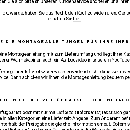
en Sie sich bitte an unseren Kundenservice und teilen uns Ihre
ickt wurde, haben Sie das Recht, den Kauf zu widerrufen. Gen
erhalten Sie
hier
.
IE DIE MONTAGEANLEITUNGEN FÜR IHRE INF
 eine Montageanleitung mit zum Lieferumfang und liegt Ihrer Kabi
nserer Wärmekabinen auch ein Aufbauvideo in unserem YouTube
ieferung Ihrer Infrarotsauna wider erwartend nicht dabei sein, w
ice. Dann schicken wir Ihnen die Montageanleitung bequem per
RÜFEN SIE DIE VERFÜGBARKEIT DER INFRAR
fügbar ist oder mit nur mit Lieferzeit lieferbar ist, lässt sich g
 in allen Kategorien eine Lieferzeit-Angabe. Zum Anderem befi
unterhalb der Preisgabe die gleiche Information erneut. Sofern
sofort lieferbar“. In diesem Fall würden wir die Wärmekabine u