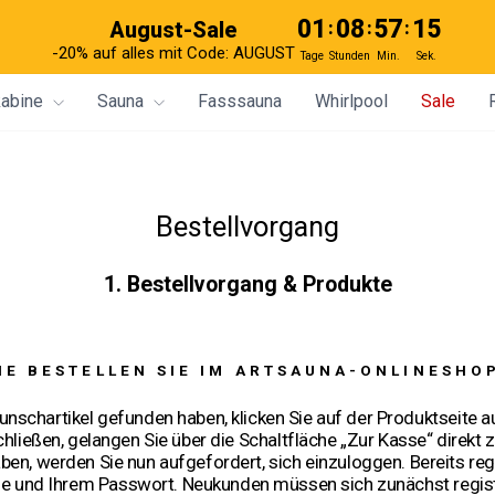
01
08
57
14
August-Sale
:
:
:
-20% auf alles mit Code: AUGUST
Tage
Stunden
Min.
Sek.
kabine
Sauna
Fasssauna
Whirlpool
Sale
Bestellvorgang
1. Bestellvorgang & Produkte
IE BESTELLEN SIE IM ARTSAUNA-ONLINESHO
unschartikel gefunden haben, klicken Sie auf der Produktseite a
hließen, gelangen Sie über die Schaltfläche „Zur Kasse“ direkt z
aben, werden Sie nun aufgefordert, sich einzuloggen. Bereits re
e und Ihrem Passwort. Neukunden müssen sich zunächst registrie