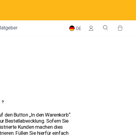
Einloggen
Suche
Einka
Ratgeber
DE
P?
uf den Button „In den Warenkorb“.
ur Bestellabwicklung. Sofern Sie
gistrierte Kunden machen dies
ren. Füllen Sie hierfür einfach