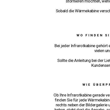
stornieren möchten, wend
Sobald die Wärmekabine versch
WO FINDEN S
Bei jeder Infrarotkabine gehört
vielen u
Sollte die Anleitung bei der L
Kundenserv
WIE ÜBERP
Ob Ihre Infrarotkabine gerade ver
finden Sie für jede Wärmekabine
rechts neben der Bildergalerie 
haben, steht dort die Angabe „