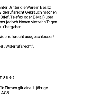
er Dritter die Ware in Besitz
 Widerrufsrecht Gebrauch machen
Brief, Telefax oder E-Mail) über
tens jedoch binnen vierzehn Tagen
zu übergeben.
Widerrufsrecht ausgeschlossen!
kel
„Widerrufsrecht“
.
STUNG?
r Firmen gilt eine 1-jährige
n
AGB
.