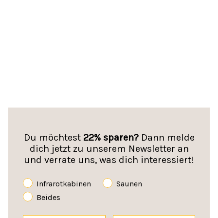
Infrarotkabine
Trondheim 90 - Schwarz
Für 1 Person | 90 x 90 x 190 cm (B x T x
H) | Dual-Technologie | Dimmbar
(1)
Normaler
Sonderpreis
1.999,00€
Preis
1.399,00€
Du möchtest
22% sparen?
Dann melde
dich jetzt zu unserem Newsletter an
und verrate uns, was dich interessiert!
Infrarotkabinen
Saunen
Beides