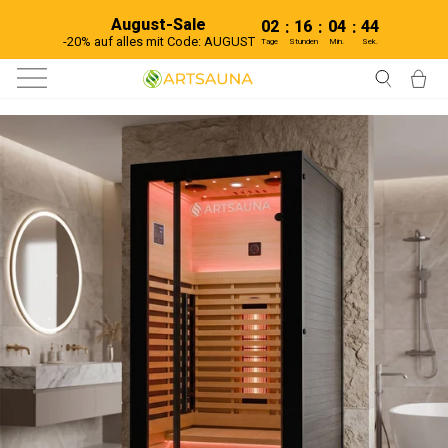
Direkt
August-Sale
zum
02
16
04
44
:
:
:
Inhalt
-20% auf alles mit Code: AUGUST
Tage
Stunden
Min.
Sek.
Seitennavigation
Suche
Ei
Startseite
›
Infrarotkabinen
›
Vollspektrumstrahler