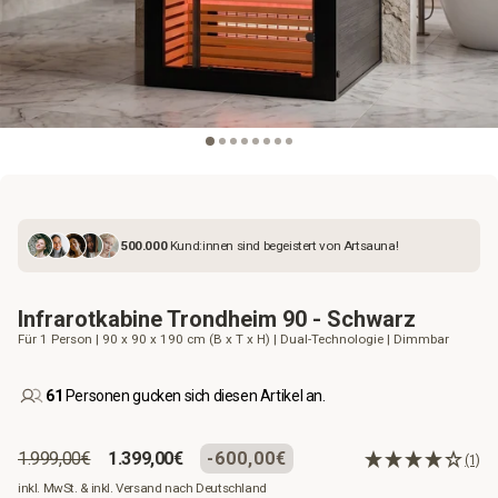
500.000
Kund:innen sind begeistert von Artsauna!
Infrarotkabine Trondheim 90 - Schwarz
Für 1 Person | 90 x 90 x 190 cm (B x T x H) | Dual-Technologie | Dimmbar
61
Personen gucken sich diesen Artikel an.
Normaler
Sonderpreis
1.999,00€
1.399,00€
-600,00€
(1)
Preis
inkl. MwSt. & inkl. Versand nach Deutschland