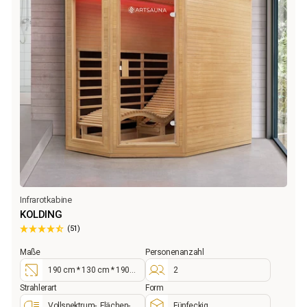
Infrarotkabine
KOLDING
(51)
Maße
Personenanzahl
190 cm * 130 cm * 190
2
cm
Strahlerart
Form
Vollspektrum-, Flächen- &
Fünfeckig