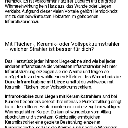
Hemlock: Es ist vollkommen harzfrei. Dadurch tritt bei große
Wärmeeinwirkung kein Harz aus, das Wände oder Liegen
verklebt. Aufgrund dieser vielen Vorteile gehört Hemlockholz
mit zu den bewährtesten Holzarten im gehobenen
Infrarotkabinenbau.
Mit Flächen-, Keramik- oder Vollspektrumstrahler
– welcher Strahler ist besser für dich?
Das Herzstück jeder Infrarot Liegekabine sind wie bei jeder
anderen Infrarotsauna die verbauten Infrarotstrahler. Mit ihrer
Infrarotstrahlung erzeugen sie die Wärme und tragen so
maßgeblich zu den wohltuenden Effekten des Wärmebads bei.
Deine
Infrarotkabine mit Liege
erhältst du wahlweise mit
Keramik-, Flächen- oder Vollspektrumstrahlern.
Infrarotkabine zum Liegen mit Keramikstrahlern
sind bei
Kunden besonders beliebt. Ihre intensive Punktstrahlung dringt
bis in die mittleren Hautschichten ein und erzeugt ein wohliges
Wärmegefühl im Körper. Du kannst wunderbar vom Alltag
abschalten und schwitzen. Gleichzeitig ermöglichen
Keramikstrahler
eine gezielte Bestrahlung einzelner
Körperbereiche, sodass die Wärme auch positive Wirkungen