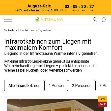
Direkt
August-Sale
zum
02
08
30
36
:
:
:
Inhalt
-20% auf alles mit Code: AUGUST
Tage
Stunden
Min.
Sek.
Seitennavigation
Suche
Ei
Startseite
›
Infrarotkabinen
›
Liegekabinen
Infrarotkabinen zum Liegen mit
maximalem Komfort
Liegend in der Infrarotsauna Wärme intensiv genießen
Mit einer Infrarot-Liegekabine genießt du entspannte
Wärmebehandlungen im Liegen – perfekt für schonende
Wellness bei Rücken- oder Venenbeschwerden.
Alle Infrarotkabinen
1 Person
2 Personen
3 Per
-24%
SALE