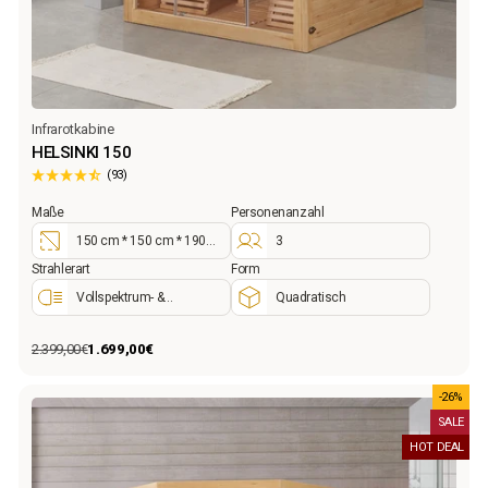
Infrarotkabine
HELSINKI 150
(93)
Maße
Personenanzahl
150 cm * 150 cm * 190
3
cm
Strahlerart
Form
Vollspektrum- &
Quadratisch
Flächenstrahler
2.399,00€
1.699,00€
Normaler
Sonderpreis
Preis
-26%
SALE
HOT DEAL