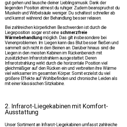
gut gehen und lausche deiner Lieblingsmusik. Dank der
liegenden Position atmest du ruhiger. Zudem beanspruchst du
Du möchtest
22% sparen?
Dann melde
Muskeln und Wirbelsäule weniger. Du schaltest schneller ab
dich jetzt zu unserem Newsletter an und
und kannst während der Behandlung besser relaxen.
verrate uns, was dich interessiert.
Bei zahlreichen körperlichen Beschwerden ist durch die
Liegeposition sogar erst eine
schmerzfreie
Wärmebehandlung
möglich. Das gilt insbesondere bei
Venenproblemen. Im Liegen kann das Blut besser fließen und
sammelt sich nicht in den Beinen an. Darüber hinaus sind die
Liegen in den meisten Kabinen im Rückenbereich mit
zusätzlichen Infrarotstrahlern ausgestattet. Deren
Infrarotstrahlung wirkt durch die horizontale Position viel
gleichmäßiger auf den Rücken ein und verbreiten ihre Wärme
viel wirksamer im gesamten Körper. Somit erzielst du viel
JETZT ANMELDEN
größere Effekte auf Wohlbefinden und chronische Leiden als
mit einer klassischen Sitzkabine.
Eine Abmeldung ist jederzeit möglich.
Hier findest du unsere
Datenschutzerklärung.
2. Infrarot-Liegekabinen mit Komfort-
Ausstattung
Unser Sortiment an Infrarot-Liegekabinen umfasst zahlreiche