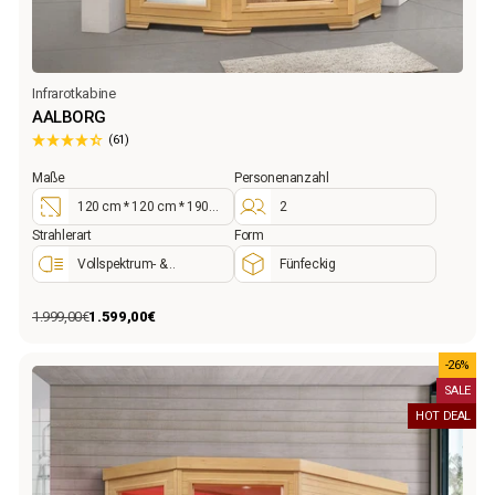
Infrarotkabine
AALBORG
(61)
Maße
Personenanzahl
120 cm * 120 cm * 190
2
cm
Strahlerart
Form
Vollspektrum- &
Fünfeckig
Flächenstrahler
1.999,00€
1.599,00€
Normaler
Sonderpreis
Preis
-26%
SALE
HOT DEAL