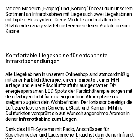
Mit den Modellen „Esbjerg“ und „Kolding“ findest du in unserem
Sortiment an Infrarotkabinen mit Liege auch zwei Liegekabinen
mit
Triplex-Heizsystem
. Diese Modelle sind mit allen drei
Strahlerarten ausgestattet und vereinen deren Vorteile in einer
Kabine.
Komfortable Liegekabine für entspannte
Infrarotbehandlungen
Alle Liegekabinen in unserem Onlineshop sind standardmäßig
mit einer
Farblichttherapie, einem Ionisator, einer HIFI-
Anlage und einer Frischluftzufuhr ausgestattet
. Die
energiesparsamen LED Spots der Farblichttherapie sorgen mit
dem farbigen Licht für eine angenehme Atmosphäre und
steigern zugleich dein Wohlbefinden. Der Ionisator bereinigt die
Luft zuverlässig von Gerüchen, Staub und Keimen. Mit ihrer
Duftfunktion versprüht sie auf Wunsch angenehme Aromen in
deiner
Infrarotkabine zum Liegen
.
Dank des HIFI-Systems mit Radio, Anschlüssen für
Speichermedien und Lautsprecher brauchst du in deiner Infrarot