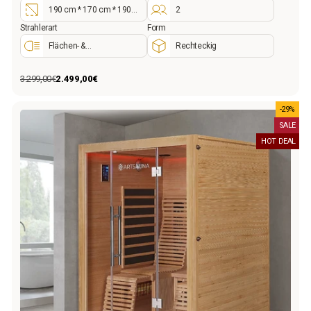
190 cm * 170 cm * 190
2
cm
Strahlerart
Form
Flächen- &
Rechteckig
Keramikstrahler
3.299,00€
2.499,00€
Normaler
Sonderpreis
Preis
-29%
SALE
HOT DEAL