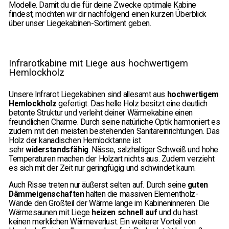
Modelle. Damit du die für deine Zwecke optimale Kabine
findest, möchten wir dir nachfolgend einen kurzen Überblick
über unser Liegekabinen-Sortiment geben.
Infrarotkabine mit Liege aus hochwertigem
Hemlockholz
Unsere Infrarot Liegekabinen sind allesamt aus
hochwertigem
Hemlockholz
gefertigt. Das helle Holz besitzt eine deutlich
betonte Struktur und verleiht deiner Wärmekabine einen
freundlichen Charme. Durch seine natürliche Optik harmoniert es
zudem mit den meisten bestehenden Sanitäreinrichtungen. Das
Holz der kanadischen Hemlocktanne ist
sehr
widerstandsfähig
. Nässe, salzhaltiger Schweiß und hohe
Temperaturen machen der Holzart nichts aus. Zudem verzieht
es sich mit der Zeit nur geringfügig und schwindet kaum.
Auch Risse treten nur äußerst selten auf. Durch seine
guten
Dämmeigenschaften
halten die massiven Elementholz-
Wände den Großteil der Wärme lange im Kabineninneren. Die
Wärmesaunen mit Liege
heizen schnell auf
und du hast
keinen merklichen Wärmeverlust. Ein weiterer Vorteil von