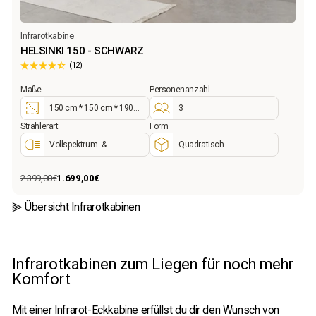
Infrarotkabine
HELSINKI 150 - SCHWARZ
(12)
Maße
Personenanzahl
150 cm * 150 cm * 190
3
cm
Strahlerart
Form
Vollspektrum- &
Quadratisch
Flächenstrahler
2.399,00€
1.699,00€
Normaler
Sonderpreis
Preis
⫸ Übersicht Infrarotkabinen
Infrarotkabinen zum Liegen für noch mehr
Komfort
Mit einer Infrarot-Eckkabine erfüllst du dir den Wunsch von