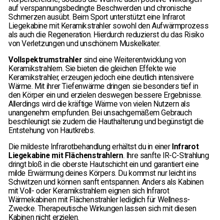
auf verspannungsbedingte Beschwerden und chronische
Schmerzen ausübt. Beim Sport unterstützt eine Infrarot
Liegekabine mit Keramikstrahler sowohl den Aufwärmprozess
als auch die Regeneration. Hierdurch reduzierst du das Risiko
von Verletzungen und unschönem Muskelkater.
Vollspektrumstrahler
sind eine Weiterentwicklung von
Keramikstrahlern. Sie bieten die gleichen Effekte wie
Keramikstrahler, erzeugen jedoch eine deutlich intensivere
Wärme. Mit ihrer Tiefenwärme dringen sie besonders tief in
den Körper ein und erzielen deswegen bessere Ergebnisse.
Allerdings wird die kräftige Wärme von vielen Nutzern als
unangenehm empfunden. Bei unsachgemäßem Gebrauch
beschleunigt sie zudem die Hauthalterung und begünstigt die
Entstehung von Hautkrebs.
Die mildeste Infrarotbehandlung erhältst du in einer
Infrarot
Liegekabine mit Flächenstrahlern
. Ihre sanfte IR-C-Strahlung
dringt bloß in die oberste Hautschicht ein und garantiert eine
milde Erwärmung deines Körpers. Du kommst nur leicht ins
Schwitzen und können sanft entspannen. Anders als Kabinen
mit Voll- oder Keramikstrahlern eignen sich Infrarot
Wärmekabinen mit Flächenstrahler lediglich für Wellness-
Zwecke. Therapeutische Wirkungen lassen sich mit diesen
Kabinen nicht erzielen.