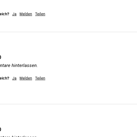
reich?
Ja
Melden
Teilen
0
tare hinterlassen.
reich?
Ja
Melden
Teilen
0