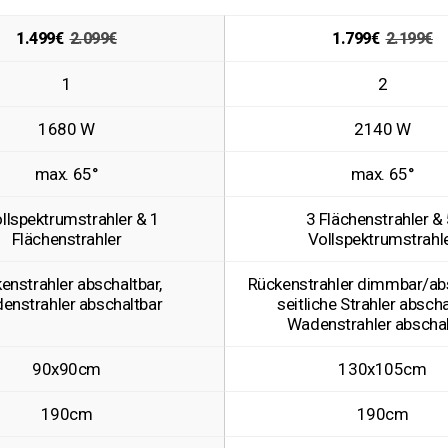
1.499€
2.099€
1.799€
2.199€
1
2
1680 W
2140 W
max. 65°
max. 65°
llspektrumstrahler & 1 
3 Flächenstrahler & 
Flächenstrahler
Vollspektrumstrahl
enstrahler abschaltbar, 
Rückenstrahler dimmbar/absc
enstrahler abschaltbar
seitliche Strahler abschal
Wadenstrahler abschal
90x90cm
130x105cm
190cm
190cm
Du möchtest
22% sparen?
Dann melde