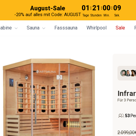
01
21
00
07
August-Sale
:
:
:
-20% auf alles mit Code: AUGUST
Tage
Stunden
Min.
Sek.
kabine
Sauna
Fasssauna
Whirlpool
Sale
Infra
Für 3 Pers
53
Per
Normale
2.099,00