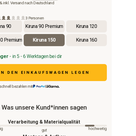
 & inkl. Versand nach Deutschland
3 Personen
una 90
Kiruna 90 Premium
Kiruna 120
30 Premium
Kiruna 150
Kiruna 160
ager
- in 5 - 6 Werktagen bei dir
IN DEN EINKAUFSWAGEN LEGEN
schnell bezahlen mit
&
Was unsere Kund*innen sagen
Verarbeitung & Materialqualität
ig
hochwertig
gut