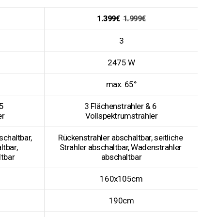
1.399€
1.999€
3
2475 W
max. 65°
5 
3 Flächenstrahler & 6 
er
Vollspektrumstrahler
haltbar, 
Rückenstrahler abschaltbar, seitliche 
tbar, 
Strahler abschaltbar, Wadenstrahler 
tbar
abschaltbar
160x105cm
190cm