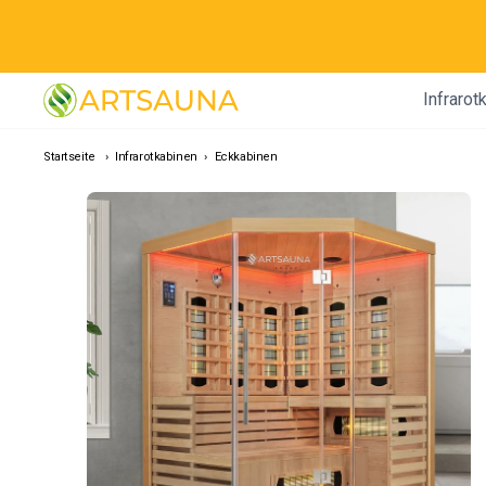
Direkt
zum
Inhalt
Infrarot
Startseite
›
Infrarotkabinen
›
Eckkabinen