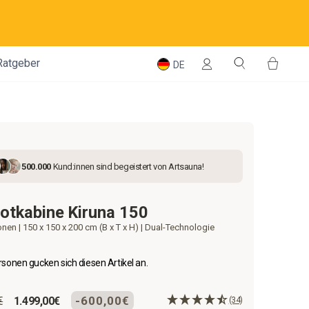
Einloggen
Suche
Einka
Ratgeber
DE
500.000
Kund:innen sind begeistert von Artsauna!
rotkabine Kiruna 150
onen | 150 x 150 x 200 cm (B x T x H) | Dual-Technologie
sonen gucken sich diesen Artikel an.
r
Sonderpreis
-600,00€
€
1.499,00€
(34)