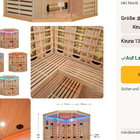
Preis
inkl. MwSt.
Größe:
Kir
Kiruna 1
Auf L
Sicher und 
minderwert