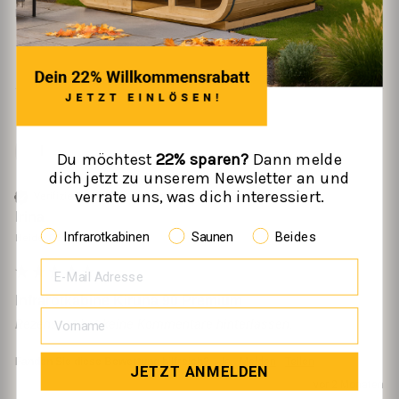
Fanden Sie diese Bewertung hilfreich?
Ja
Melden
Teilen
vor 2 Monaten
I
Du möchtest
22% sparen?
Dann melde
dich jetzt zu unserem Newsletter an und
verrate uns, was dich interessiert.
Verifizierter Käufer
Irina
Infrarotkabinen
Saunen
Beides
Heide, DE
Infrarotkabine Kiruna 90 Premium
Rezensent hat keine Kommentare hinterlassen.
Fanden Sie diese Bewertung hilfreich?
Ja
Melden
Teilen
JETZT ANMELDEN
vor 2 Monaten