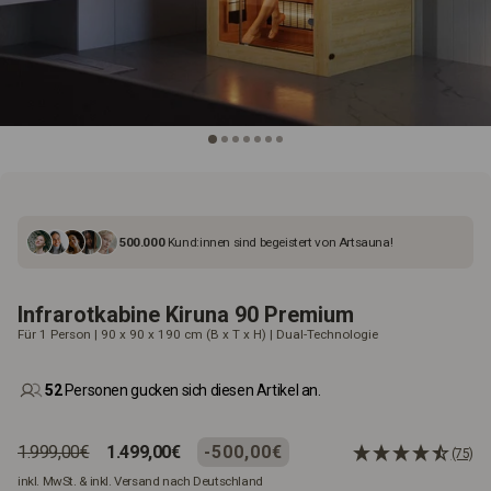
500.000
Kund:innen sind begeistert von Artsauna!
Infrarotkabine Kiruna 90 Premium
Für 1 Person | 90 x 90 x 190 cm (B x T x H) | Dual-Technologie
52
Personen gucken sich diesen Artikel an.
Normaler
Sonderpreis
1.999,00€
1.499,00€
-500,00€
(75)
Preis
inkl. MwSt. & inkl. Versand nach Deutschland