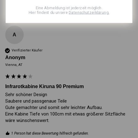
Eine Abmeldung ist jederzeit möglich.
Hier findest du unsere
Datenschutzerklärung.
A
Verifizierter Käufer
Anonym
Vienna, AT
Infrarotkabine Kiruna 90 Premium
Sehr schöner Design

Saubere und passgenaue Teile

Gute gemachter und somit sehr leichter Aufbau.

Eine Kabine Tiefe von 100cm mit etwas größerer Sitzfläche 
1 Person hat diese Bewertung hilfreich gefunden.