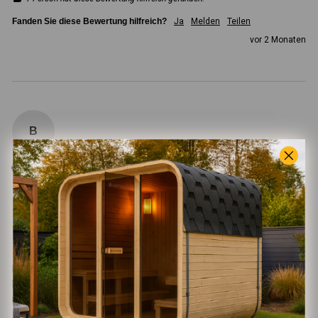
Fanden Sie diese Bewertung hilfreich?
Ja
Melden
Teilen
vor 2 Monaten
B
Verifizierter Käufer
Bernd
Dieburg, DE
Infrarotkabine Kiruna 90 Premium
Lieferung pünktlich und vollständig, Aufbau einfach wie 
beschrieben und sofort funktionsfähig. Alles in allem eine 
runde Sache.