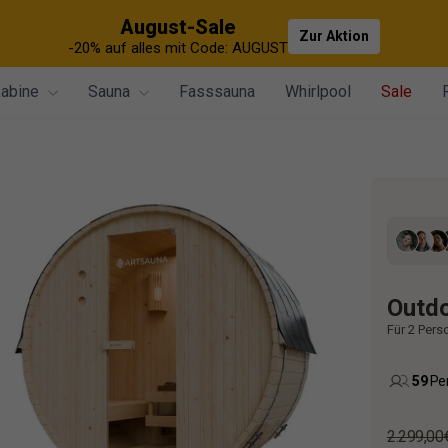
August-Sale
Zur Aktion
-20% auf alles mit Code: AUGUST
kabine
Sauna
Fasssauna
Whirlpool
Sale
Outdo
Für 2 Pers
59
Per
Normale
2.299,00