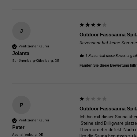
J
Outdoor Fasssauna Spit
Rezensent hat keine Kommen
Verifizierter Käufer
Jolanta
1 Person hat diese Bewertung hil
Schönenberg-Kübelberg, DE
Fanden Sie diese Bewertung hilf
P
Outdoor Fasssauna Spit
Ich bin mit dieser Sauna übe
Verifizierter Käufer
 Steine sind Biilligware platzen beim erhitzen und fallen klühent auf das Holz hat schon einmal gebrannt. Ofen hat keine auffangschale Sanduhr un 
Peter
Thermometer defekt. Nach mei
Aschaffenburg, DE