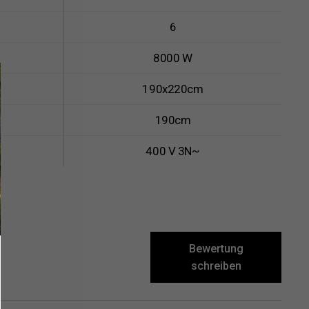
6
8000 W
190x220cm
190cm
400 V 3N~
Bewertung
schreiben