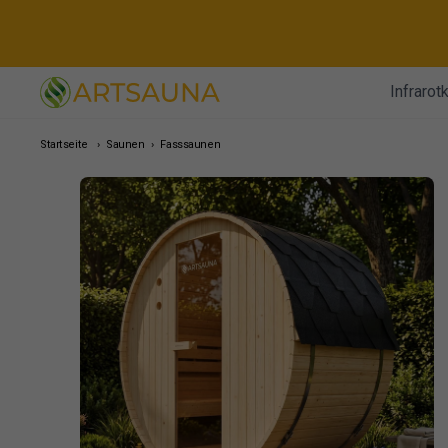
Direkt
zum
Inhalt
Infrarot
Startseite
›
Saunen
›
Fasssaunen