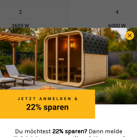
2
4
3600 W
6000 W
190x120cm
190x180cm
190cm
190cm
230 V 1N~
400 V 3N~
Du möchtest
22% sparen?
Dann melde