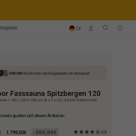
Einloggen
Suche
Einka
Ratgeber
DE
500.000
Kund:innen sind begeistert von Artsauna!
or Fasssauna Spitzbergen 120
onen | 190 x 120 x 190 cm (B x T x H) | 3,6 kW Elektroofen
sonen gucken sich diesen Artikel an.
r
Sonderpreis
-500,00€
€
1.799,00€
(34)