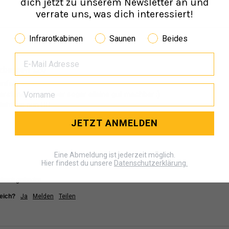
dich jetzt zu unserem Newsletter an und
verrate uns, was dich interessiert!
Infrarotkabinen
Saunen
Beides
zbergen 120
fall

erständlich und war sogar alleine gut machbar :) 

eht sie nun 👍🏿
JETZT ANMELDEN
Eine Abmeldung ist jederzeit möglich.
Hier findest du unsere
Datenschutzerklärung.
freich gefunden.
reich?
Ja
Melden
Teilen