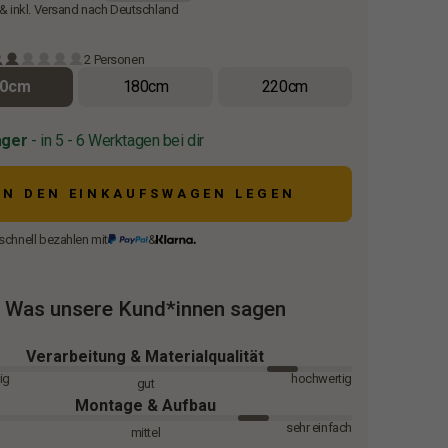
 & inkl. Versand nach Deutschland
2 Personen
20cm
180cm
220cm
ager
- in 5 - 6 Werktagen bei dir
IN DEN EINKAUFSWAGEN LEGEN
schnell bezahlen mit
&
Was unsere Kund*innen sagen
Verarbeitung & Materialqualität
ig
hochwertig
gut
Montage & Aufbau
sehr einfach
mittel