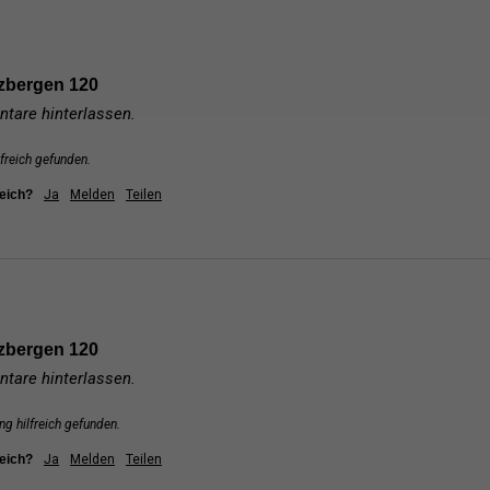
zbergen 120
tare hinterlassen.
freich gefunden.
reich?
Ja
Melden
Teilen
zbergen 120
tare hinterlassen.
g hilfreich gefunden.
reich?
Ja
Melden
Teilen