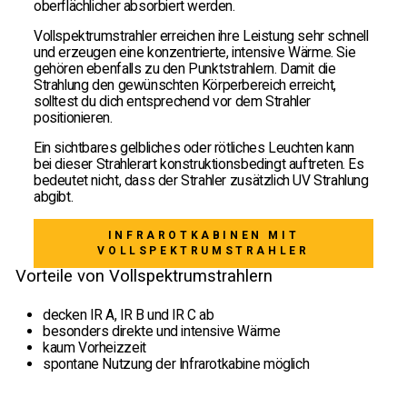
oberflächlicher absorbiert werden.
Vollspektrumstrahler erreichen ihre Leistung sehr schnell
und erzeugen eine konzentrierte, intensive Wärme. Sie
gehören ebenfalls zu den Punktstrahlern. Damit die
Strahlung den gewünschten Körperbereich erreicht,
solltest du dich entsprechend vor dem Strahler
positionieren.
Ein sichtbares gelbliches oder rötliches Leuchten kann
bei dieser Strahlerart konstruktionsbedingt auftreten. Es
bedeutet nicht, dass der Strahler zusätzlich UV Strahlung
abgibt.
INFRAROTKABINEN MIT
VOLLSPEKTRUMSTRAHLER
Vorteile von Vollspektrumstrahlern
decken IR A, IR B und IR C ab
besonders direkte und intensive Wärme
kaum Vorheizzeit
spontane Nutzung der Infrarotkabine möglich