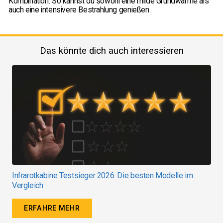
Kombination. So kannst du sowohl eine milde Grundwärme als
auch eine intensivere Bestrahlung genießen.
Das könnte dich auch interessieren
Anw
Infrarotkabine Testsieger 2026: Die besten Modelle im
Vergleich
ERFAHRE MEHR