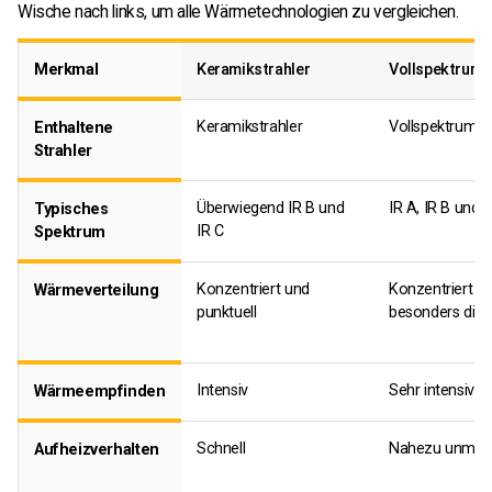
Wische nach links, um alle Wärmetechnologien zu vergleichen.
Merkmal
Keramikstrahler
Vollspektrums
Keramikstrahler
Vollspektrumst
Enthaltene
Strahler
Überwiegend IR B und
IR A, IR B und I
Typisches
IR C
Spektrum
Konzentriert und
Konzentriert u
Wärmeverteilung
punktuell
besonders dire
Intensiv
Sehr intensiv
Wärmeempfinden
Schnell
Nahezu unmitt
Aufheizverhalten