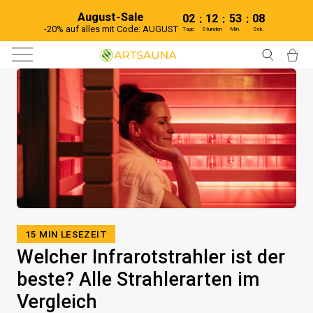
Direkt
August-Sale
zum
02
12
53
07
:
:
:
Inhalt
-20% auf alles mit Code: AUGUST
Tage
Stunden
Min.
Sek.
Seitennavigation
Suche
Ei
15 MIN LESEZEIT
Welcher Infrarotstrahler ist der
beste? Alle Strahlerarten im
Vergleich