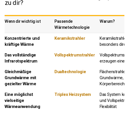
zu dir?
Wenn dir wichtig ist
Passende
Warum?
Wärmetechnologie
Konzentrierte und
Keramikstrahler
Keramikstrahler
kräftige Wärme
besonders direkt 
Das vollständige
Vollspektrumstrahler
Vollspektrumstra
Infrarotspektrum
erzeugen eine s
Gleichmäßige
Dualtechnologie
Flächenstrahler 
Grundwärme mit
Grundwärme, wäh
gezielter Wärme
Körperbereiche 
Eine möglichst
Triplex Heizsystem
Das System kombi
vielseitige
und Vollspektrum
Wärmeanwendung
Flexibilität.